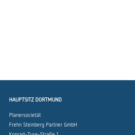
HAUPTSITZ DORTMUND
Planersocietät
Frehn Steinberg Partner GmbH
Konrad-Zuse-Straße 1