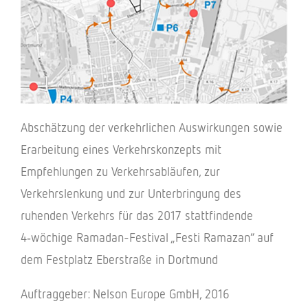
Abschät­zung der verkehr­li­chen Auswir­kun­gen sowie
Erar­bei­tung eines Verkehrs­kon­zepts mit
Empfeh­lun­gen zu Verkehrs­ab­läu­fen, zur
Verkehrs­len­kung und zur Unter­brin­gung des
ruhen­den Verkehrs für das 2017 statt­fin­dende
4‑wöchige Rama­dan-Festi­val „Festi Rama­zan“ auf
dem Fest­platz Eber­straße in Dortmund
Auftrag­ge­ber: Nelson Europe GmbH, 2016