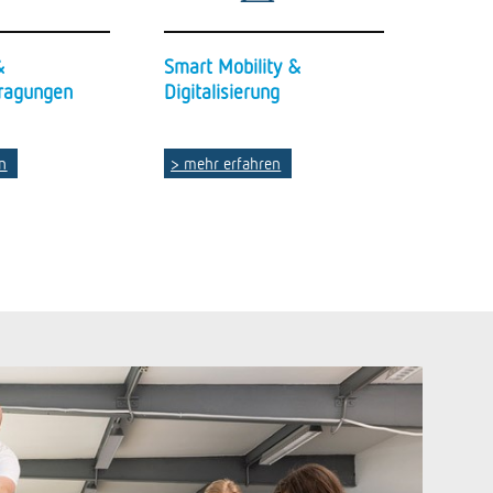
&
Smart Mobility &
fragungen
Digitalisierung
n
> mehr erfahren