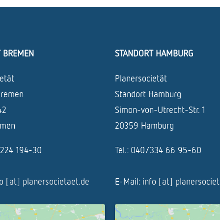
T BREMEN
STANDORT HAMBURG
etät
Planersocietät
Bremen
Standort Hamburg
42
Simon-von-Utrecht-Str. 1
emen
20359 Hamburg
1/224 194-30
Tel.: 040/334 66 95-60
fo [at] planersocietaet.de
E-Mail:
info [at] planersocie