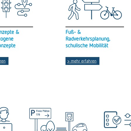
onzepte &
Fuß- &
zogene
Radverkehrsplanung,
onzepte
schulische Mobilität
ren
> mehr erfahren