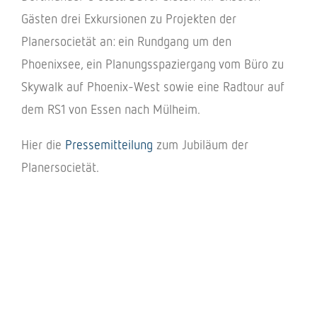
Gästen drei Exkur­sio­nen zu Projek­ten der
Planer­so­cie­tät an: ein Rund­gang um den
Phoe­nix­see, ein Planungs­spa­zier­gang vom Büro zu
Skywalk auf Phoe­nix-West sowie eine Radtour auf
dem RS1 von Essen nach Mülheim.
Hier die
Pres­se­mit­tei­lung
zum Jubi­läum der
Planersocietät.