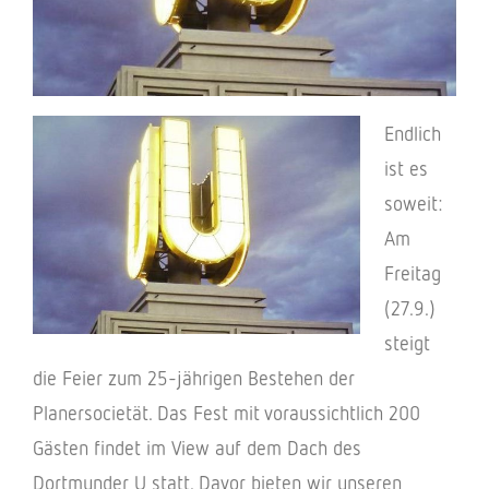
Endlich
ist es
soweit:
Am
Frei­tag
(27.9.)
steigt
die Feier zum 25-jähri­gen Bestehen der
Planer­so­cie­tät. Das Fest mit voraus­sicht­lich 200
Gästen findet im View auf dem Dach des
Dort­mun­der U statt. Davor bieten wir unse­ren