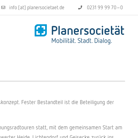
info [at] planersocietaet.de
0231 99 99 70–0
konzept. Fester Bestandteil ist die Beteiligung der
anungsradtouren statt, mit dem gemeinsamen Start am
erter Heide, Lichtendorf und Geisecke zurück ins