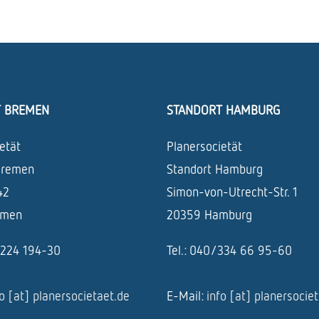
T BREMEN
STANDORT HAMBURG
etät
Planersocietät
Bremen
Standort Hamburg
42
Simon-von-Utrecht-Str. 1
emen
20359 Hamburg
1/224 194-30
Tel.: 040/334 66 95-60
fo [at] planersocietaet.de
E-Mail:
info [at] planersocie