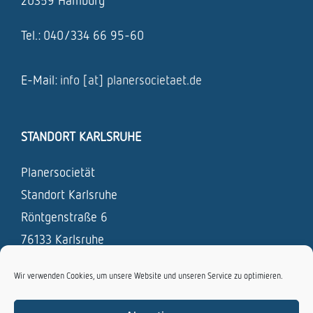
20359 Hamburg
Tel.: 040/334 66 95-60
E-Mail:
info [at] planersocietaet.de
STANDORT KARLSRUHE
Planersocietät
Standort Karlsruhe
Röntgenstraße 6
76133 Karlsruhe
Tel.: 0721 / 831 693 – 0
Wir verwenden Cookies, um unsere Website und unseren Service zu optimieren.
Fax: 0721 / 831 693 – 19