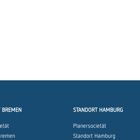
T BREMEN
STANDORT HAMBURG
etät
Planersocietät
Bremen
Standort Hamburg