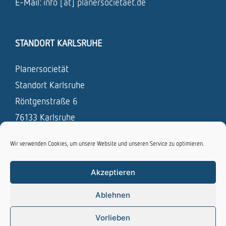
E-Mail:
info [at] planersocietaet.de
STANDORT KARLSRUHE
Planersocietät
Standort Karlsruhe
Röntgenstraße 6
76133 Karlsruhe
Tel.: 0721 / 831 693 – 0
Wir verwenden Cookies, um unsere Website und unseren Service zu optimieren.
Fax: 0721 / 831 693 – 19
Akzeptieren
E-Mail:
info [at] planersocietaet.de
Ablehnen
Vorlieben
Copyright Planersocietät - Alle Rechte vorbehalten |