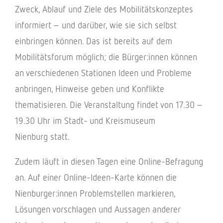
Zweck, Ablauf und Ziele des Mobi­li­täts­kon­zep­tes
infor­miert – und darüber, wie sie sich selbst
einbrin­gen können. Das ist bereits auf dem
Mobi­li­täts­fo­rum möglich; die Bürger:innen können
an verschie­de­nen Statio­nen Ideen und Probleme
anbrin­gen, Hinweise geben und Konflikte
thema­ti­sie­ren. Die Veran­stal­tung findet von 17.30 –
19.30 Uhr im Stadt- und Kreis­mu­seum
Nien­burg statt.
Zudem läuft in diesen Tagen eine Online-Befra­gung
an. Auf einer Online-Ideen-Karte können die
Nienburger:innen Problem­stel­len markie­ren,
Lösun­gen vorschla­gen und Aussa­gen ande­rer