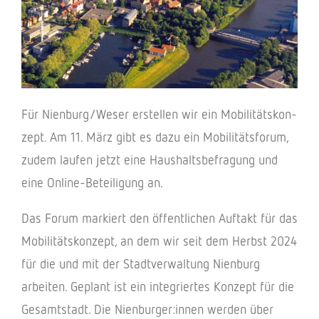
Für Nienburg/Weser erstel­len wir ein Mobi­li­täts­kon­
zept. Am 11. März gibt es dazu ein Mobi­li­täts­fo­rum,
zudem laufen jetzt eine Haus­halts­be­fra­gung und
eine Online-Betei­li­gung an.
Das Forum markiert den öffent­li­chen Auftakt für das
Mobi­li­täts­kon­zept, an dem wir seit dem Herbst 2024
für die und mit der Stadt­ver­wal­tung Nien­burg
arbei­ten. Geplant ist ein inte­grier­tes Konzept für die
Gesamt­stadt. Die Nienburger:innen werden über