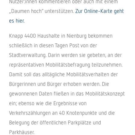
Nutzer:innen kommen­tie­ren oder auch mit einem
„Daumen hoch“ unter­stüt­zen.
Zur Online-Karte geht
es hier.
Knapp 4400 Haus­halte in Nien­burg bekom­men
schließ­lich in diesen Tagen Post von der
Stadt­ver­wal­tung. Darin werden sie gebe­ten, an der
reprä­sen­ta­ti­ven Mobi­li­täts­be­fra­gung teil­zu­neh­men.
Damit soll das alltäg­li­che Mobi­li­täts­ver­hal­ten der
Bürge­rin­nen und Bürger erho­ben werden. Die
gewon­ne­nen Daten flie­ßen in das Mobi­li­täts­kon­zept
ein; ebenso wie die Ergeb­nisse von
Verkehrs­zäh­lun­gen an 40 Knoten­punkte und die
Bele­gung der öffent­li­chen Park­plätze und
Parkhäuser.