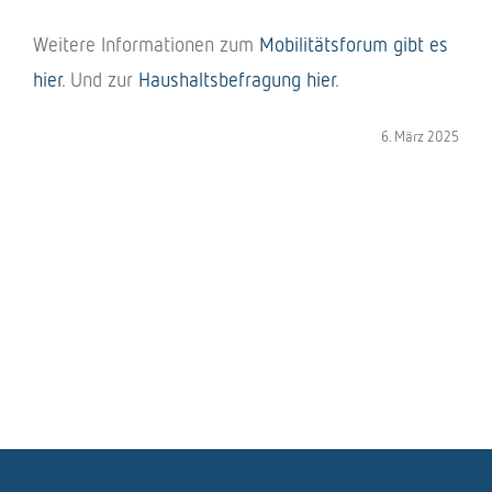
Weitere Infor­ma­tio­nen zum
Mobi­li­täts­fo­rum gibt es
hier
. Und zur
Haus­halts­be­fra­gung hier
.
6. März 2025