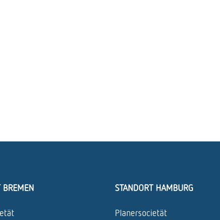
T BREMEN
STANDORT HAMBURG
etät
Planersocietät