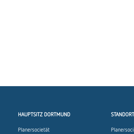
HAUPTSITZ DORTMUND
STANDOR
Planersocietät
Planersoci