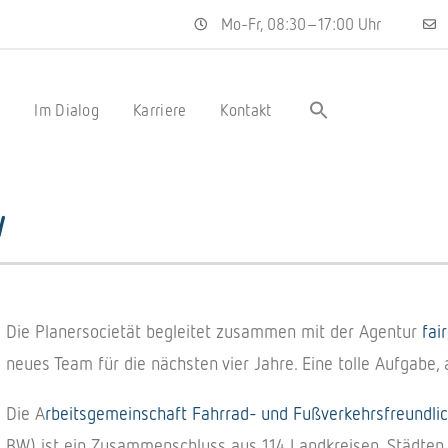
Mo-Fr, 08:30–17:00 Uhr
s
Im Dialog
Karriere
Kontakt
W
Die Planersocietät begleitet zusammen mit der Agentur
fai
neues Team für die nächsten vier Jahre. Eine tolle Aufgabe, 
Die A
rbeitsgemeinschaft Fahrrad- und Fußverkehrsfreundl
BW) ist ein Zusammenschluss aus 114 Landkreisen, Städten 