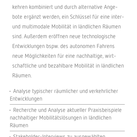
keh­ren kombi­niert und durch alter­na­tive Ange­
bote ergänzt werden, ein Schlüs­sel für eine inter-
und multi­mo­dale Mobi­li­tät in länd­li­chen Räumen
sind. Außer­dem eröff­nen neue tech­no­lo­gi­sche
Entwick­lun­gen bspw. des auto­no­men Fahrens
neue Möglich­kei­ten für eine nach­hal­tige, wirt­
schaft­li­che und bezahl­bare Mobi­li­tät in länd­li­chen
Räumen.
Analyse typi­scher räum­li­cher und verkehr­li­cher
Entwicklungen
Recher­che und Analyse aktu­el­ler Praxis­bei­spiele
nach­hal­ti­ger Mobi­li­täts­lö­sun­gen in länd­li­chen
Räumen
Stake­hol­der-Inter­views zu ausge­wähl­ten