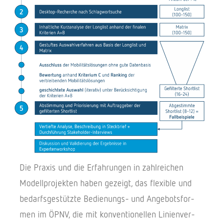
Die Praxis und die Erfah­run­gen in zahl­rei­chen
Modell­pro­jek­ten haben gezeigt, das flexi­ble und
bedarfs­ge­stützte Bedie­nungs- und Ange­bots­for­
men im ÖPNV, die mit konven­tio­nel­len Lini­en­ver­