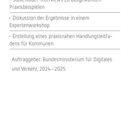
Praxisbeispielen
Diskus­sion der Ergeb­nisse in einem
Expertenworkshop
Erstel­lung eines praxis­na­hen Hand­lungs­leit­fa­
dens für Kommunen
Auftrag­ge­ber: Bundes­mi­nis­te­rium für Digi­ta­les
und Verkehr, 2024–2025