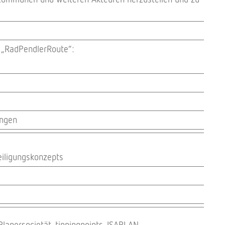
s „RadPendlerRoute“:
ungen
iligungskonzepts
anersocietät, tippingpoints, ISAPLAN