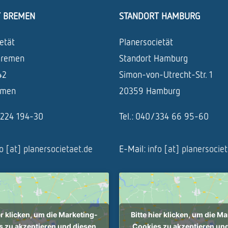
T BREMEN
STANDORT HAMBURG
etät
Planersocietät
Bremen
Standort Hamburg
42
Simon-von-Utrecht-Str. 1
emen
20359 Hamburg
1/224 194-30
Tel.: 040/334 66 95-60
fo [at] planersocietaet.de
E-Mail:
info [at] planersocie
er klicken, um die Marketing-
Bitte hier klicken, um die M
 zu akzeptieren und diesen
Cookies zu akzeptieren un