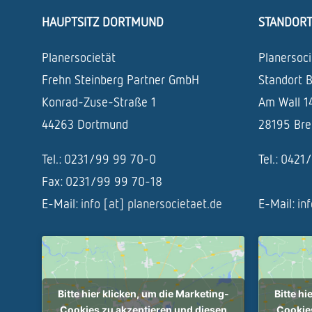
HAUPTSITZ DORTMUND
STANDOR
Planersocietät
Planersoci
Frehn Steinberg Partner GmbH
Standort 
Konrad-Zuse-Straße 1
Am Wall 1
44263 Dortmund
28195 Br
Tel.: 0231/99 99 70-0
Tel.: 042
Fax: 0231/99 99 70-18
E-Mail:
info [at] planersocietaet.de
E-Mail:
in
Bitte hier klicken, um die Marketing-
Bitte hi
Cookies zu akzeptieren und diesen
Cookies