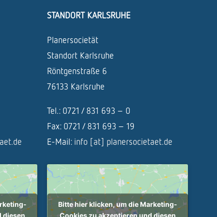
STANDORT KARLSRUHE
Planersocietät
Standort Karlsruhe
Röntgenstraße 6
76133 Karlsruhe
Tel.: 0721 / 831 693 – 0
Fax: 0721 / 831 693 – 19
taet.de
E-Mail:
info [at] planersocietaet.de
arketing-
Bitte hier klicken, um die Marketing-
d diesen
Cookies zu akzeptieren und diesen