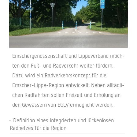
Emscher­ge­nos­sen­schaft und Lippe­ver­band möch­
ten den Fuß- und Radver­kehr weiter fördern.
Dazu wird ein Radver­kehrs­kon­zept für die
Emscher-Lippe-Region entwi­ckelt. Neben alltäg­li­
chen Radfahr­ten sollen Frei­zeit und Erho­lung an
den Gewäs­sern von EGLV ermög­licht werden.
Defi­ni­tion eines inte­grier­ten und lücken­lo­sen
Radnet­zes für die Region