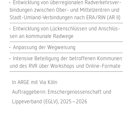
Entwick­lung von über­re­gio­na­len Radver­kehrs­ver­
bin­dun­gen zwischen Ober- und Mittel­zen­tren und
Stadt-Umland-Verbin­dun­gen nach ERA/RIN (AR II)
Entwick­lung von Lücken­schlüs­sen und Anschlüs­
sen an kommu­nale Radwege
Anpas­sung der Wegweisung
Inten­sive Betei­li­gung der betrof­fe­nen Kommu­nen
und des RVR über Work­shops und Online-Formate
In ARGE mit Via Köln
Auftrag­ge­be­rin: Emscher­ge­nos­sen­schaft und
Lippe­ver­band (EGLV), 2025–2026