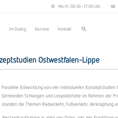
Mo-Fr, 08:30–17:00 Uhr
s
Im Dialog
Karriere
Kontakt
nzeptstudien Ostwestfalen-Lippe
Paral­lele Entwick­lung von vier indi­vi­du­el­len Konzept­stu­d
Gemein­den Schlan­gen und Leopolds­höhe im Rahmen der Projekt
stan­den die Themen Radver­kehr, Fußver­kehr, Verknüp­fung 
Bestands­auf­nahme in allen vier Orten, inkl. der Ermitt­lung