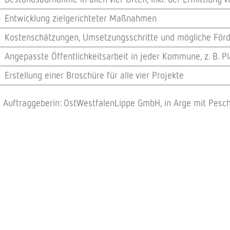
Entwick­lung ziel­ge­rich­te­ter Maßnahmen
Kosten­schät­zun­gen, Umset­zungs­schritte und mögli­che Fö
Ange­passte Öffent­lich­keits­ar­beit in jeder Kommune, z. B.
Erstel­lung einer Broschüre für alle vier Projekte
Auftrag­ge­be­rin: OstWest­fa­len­Lippe GmbH, in Arge mit Pesc