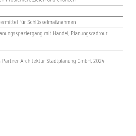
rder­mit­tel für Schlüsselmaßnahmen
 Planungs­spa­zier­gang mit Handel, Planungsradtour
h Part­ner Archi­tek­tur Stadt­pla­nung GmbH, 2024