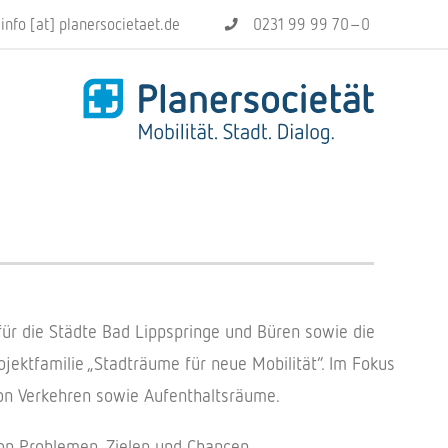
info [at] planersocietaet.de
0231 99 99 70–0
ien für die Städte Bad Lipp­springe und Büren sowie die
­fa­mi­lie „Stadt­räume für neue Mobi­li­tät“. Im Fokus
von Verkeh­ren sowie Aufenthaltsräume.
 von Proble­men, Zielen und Chancen