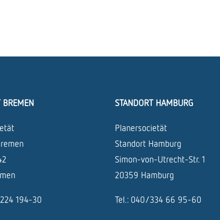
T BREMEN
STANDORT HAMBURG
etät
Planersocietät
Bremen
Standort Hamburg
42
Simon-von-Utrecht-Str. 1
emen
20359 Hamburg
1/224 194-30
Tel.: 040/334 66 95-60