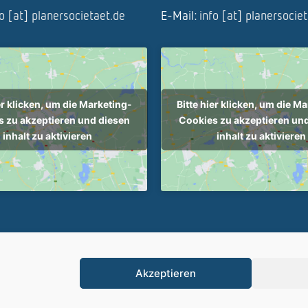
fo [at] planersocietaet.de
E-Mail:
info [at] planersocie
er klicken, um die Marketing-
Bitte hier klicken, um die M
 zu akzeptieren und diesen
Cookies zu akzeptieren un
inhalt zu aktivieren
inhalt zu aktivieren
ietät - Alle Rechte vorbehalten |
Cookie-Richtlinie (EU)
|
Impressum
|
Da
Akzeptieren