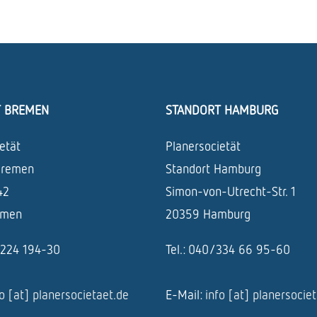
T BREMEN
STANDORT HAMBURG
etät
Planersocietät
Bremen
Standort Hamburg
42
Simon-von-Utrecht-Str. 1
emen
20359 Hamburg
1/224 194-30
Tel.: 040/334 66 95-60
fo [at] planersocietaet.de
E-Mail:
info [at] planersocie