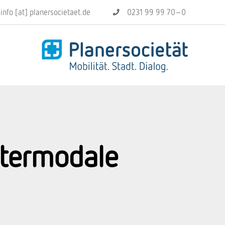
info [at] planersocietaet.de
0231 99 99 70–0
ntermodale