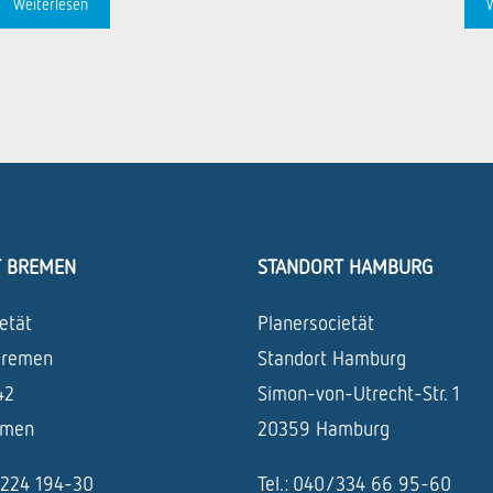
Weiterlesen
T BREMEN
STANDORT HAMBURG
etät
Planersocietät
Bremen
Standort Hamburg
42
Simon-von-Utrecht-Str. 1
emen
20359 Hamburg
1/224 194-30
Tel.: 040/334 66 95-60