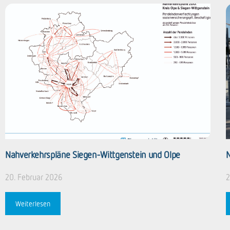
Nahverkehrspläne
Siegen-Wittgenstein und Olpe
N
20. Februar 2026
2
Weiterlesen