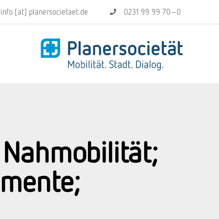
info [at] planersocietaet.de
0231 99 99 70–0
Nahmobilität;
imente;