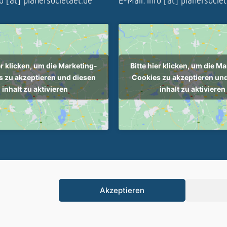
fo [at] planersocietaet.de
E-Mail:
info [at] planersocie
er klicken, um die Marketing-
Bitte hier klicken, um die M
 zu akzeptieren und diesen
Cookies zu akzeptieren un
inhalt zu aktivieren
inhalt zu aktivieren
ietät - Alle Rechte vorbehalten |
Cookie-Richtlinie (EU)
|
Impressum
|
Da
Akzeptieren