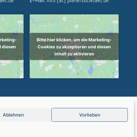
taet.de
E-Mail:
info [at] planersocietaet.de
arketing-
Bitte hier klicken, um die Marketing-
d diesen
Cookies zu akzeptieren und diesen
inhalt zu aktivieren
tenschutz
Ablehnen
Vorlieben