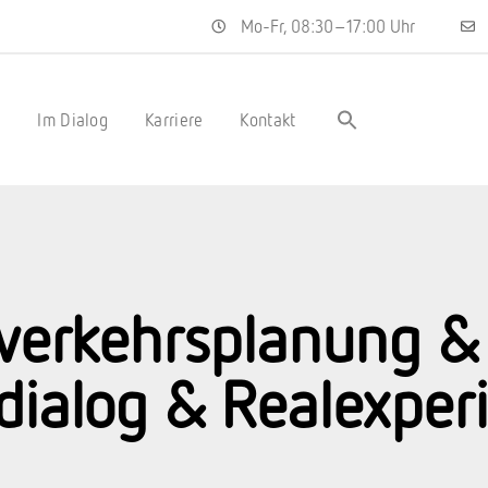
Mo-Fr, 08:30–17:00 Uhr
s
Im Dialog
Karriere
Kontakt
verkehrsplanung & 
dialog & Realexper