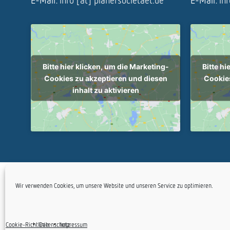
E-Mail:
info [at] planersocietaet.de
E-Mail:
in
Bitte hier klicken, um die Marketing-
Bitte hi
Cookies zu akzeptieren und diesen
Cookies
inhalt zu aktivieren
Copyright Planersoc
Wir verwenden Cookies, um unsere Website und unseren Service zu optimieren.
Cookie-Richtlinie
Datenschutz
Impressum