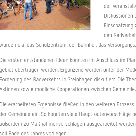
der Veran­stal­
Diskus­sio­nen
Einschät­zung 
den Radver­kehr
wurden u.a. das Schul­zen­trum, der Bahn­hof, das Versor­gungs
Die ersten entstan­de­nen Ideen konn­ten im Anschluss im Pl
gebiet über­tra­gen werden. Ergän­zend wurden unter der Mode­ra
Förde­rung des Radver­kehrs in Stein­ha­gen disku­tiert. Die Them
Aktio­nen sowie mögli­che Koope­ra­tio­nen zwischen Gemeinde
Die erar­bei­te­ten Ergeb­nisse flie­ßen in den weite­ren Prozess 
der Gemeinde ein. So konn­ten viele Haupt­rou­ten­vor­schläge 
außer­dem zu Maßnah­men­vor­schlä­gen ausge­ar­bei­tet werden. D
soll Ende des Jahres vorliegen.