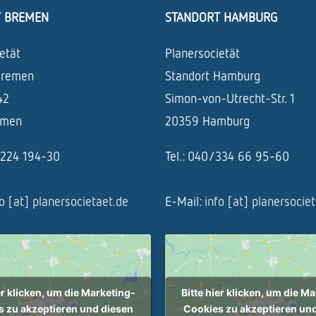
T BREMEN
STANDORT HAMBURG
etät
Planersocietät
Bremen
Standort Hamburg
42
Simon-von-Utrecht-Str. 1
emen
20359 Hamburg
1/224 194-30
Tel.: 040/334 66 95-60
fo [at] planersocietaet.de
E-Mail:
info [at] planersocie
er klicken, um die Marketing-
Bitte hier klicken, um die M
 zu akzeptieren und diesen
Cookies zu akzeptieren un