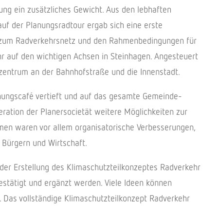
tung ein zusätz­li­ches Gewicht. Aus den lebhaf­ten
 auf der Planungs­rad­tour ergab sich eine erste
zum Radver­kehrs­netz und den Rahmen­be­din­gun­gen für
 auf den wich­ti­gen Achsen in Stein­ha­gen. Ange­steu­ert
­zen­trum an der Bahn­hof­straße und die Innenstadt.
anungs­café vertieft und auf das gesamte Gemeinde-
­tion der Planer­so­cie­tät weitere Möglich­kei­ten zur
en waren vor allem orga­ni­sa­to­ri­sche Verbes­se­run­gen,
, Bürgern und Wirtschaft.
der Erstel­lung des Klima­schutz­teil­kon­zep­tes Radver­kehr
bestä­tigt und ergänzt werden. Viele Ideen können
as voll­stän­dige Klima­schutz­teil­kon­zept Radver­kehr