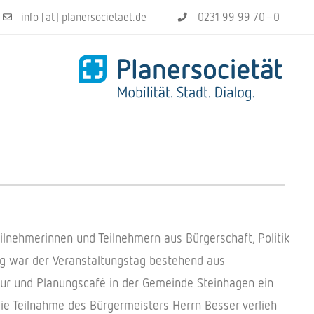
info [at] planersocietaet.de
0231 99 99 70–0
l­neh­me­rin­nen und Teil­neh­mern aus Bürger­schaft, Poli­tik
g war der Veran­stal­tungs­tag bestehend aus
our und Planungs­café in der Gemeinde Stein­ha­gen ein
Die Teil­nahme des Bürger­meis­ters Herrn Besser verlieh