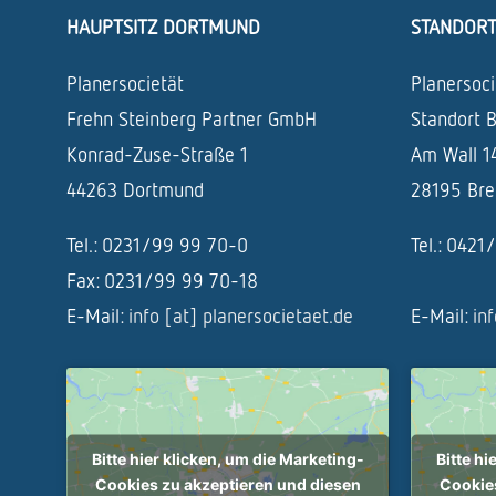
HAUPTSITZ DORTMUND
STANDOR
Planersocietät
Planersoci
Frehn Steinberg Partner GmbH
Standort 
Konrad-Zuse-Straße 1
Am Wall 1
44263 Dortmund
28195 Br
Tel.: 0231/99 99 70-0
Tel.: 042
Fax: 0231/99 99 70-18
E-Mail:
info [at] planersocietaet.de
E-Mail:
in
Bitte hier klicken, um die Marketing-
Bitte hi
Cookies zu akzeptieren und diesen
Cookies