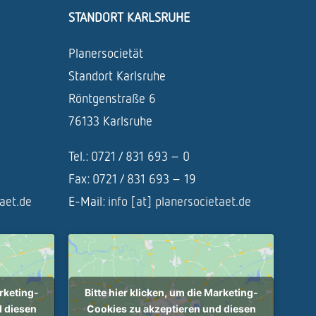
STANDORT KARLSRUHE
Planersocietät
Standort Karlsruhe
Röntgenstraße 6
76133 Karlsruhe
Tel.: 0721 / 831 693 – 0
Fax: 0721 / 831 693 – 19
taet.de
E-Mail:
info [at] planersocietaet.de
arketing-
Bitte hier klicken, um die Marketing-
d diesen
Cookies zu akzeptieren und diesen