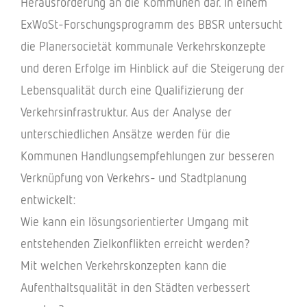
Heraus­for­de­rung an die Kommu­nen dar. In einem
ExWoSt-Forschungs­pro­gramm des BBSR unter­sucht
die Planer­so­cie­tät kommu­nale Verkehrs­kon­zepte
und deren Erfolge im Hinblick auf die Stei­ge­rung der
Lebens­qua­li­tät durch eine Quali­fi­zie­rung der
Verkehrs­in­fra­struk­tur. Aus der Analyse der
unter­schied­li­chen Ansätze werden für die
Kommu­nen Hand­lungs­emp­feh­lun­gen zur besse­ren
Verknüp­fung von Verkehrs- und Stadt­pla­nung
entwickelt:
Wie kann ein lösungs­ori­en­tier­ter Umgang mit
entste­hen­den Ziel­kon­flik­ten erreicht werden?
Mit welchen Verkehrs­kon­zep­ten kann die
Aufent­halts­qua­li­tät in den Städ­ten verbes­sert