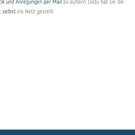
tik und Anre­gun­gen per Mail
zu äußern. Dazu hat sie die
t selbst
ins Netz gestellt.