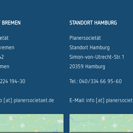
T BREMEN
STANDORT HAMBURG
etät
Planersocietät
Bremen
Standort Hamburg
42
Simon-von-Utrecht-Str. 1
emen
20359 Hamburg
1/224 194-30
Tel.: 040/334 66 95-60
fo [at] planersocietaet.de
E-Mail:
info [at] planersocie