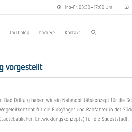
Mo-Fr, 08:30–17:00 Uhr
s
Im Dialog
Karriere
Kontakt
 vorgestellt
In Bad Driburg haben wir ein Nahmo­bi­li­täts­kon­zept für die Sü
Wege­leit­kon­zept für die Fußgän­ger und Radfah­rer in der Südos
Städ­te­bau­li­chen Entwick­lungs­kon­zepts) für die Südoststadt.