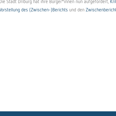
Die Stadt Driburg hat ihre Bürger*innen nun aufge­for­dert,
Kri
Vorstel­lung des (Zwischen-)Berichts
und den
Zwischen­be­rich