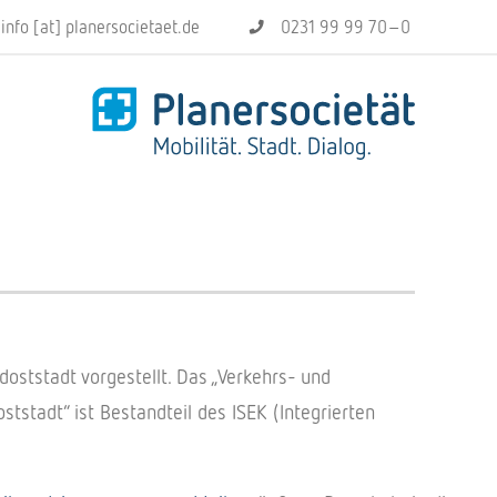
info [at] planersocietaet.de
0231 99 99 70–0
dost­stadt vorge­stellt. Das „Verkehrs- und
t­stadt“ ist Bestand­teil des ISEK (Inte­grier­ten