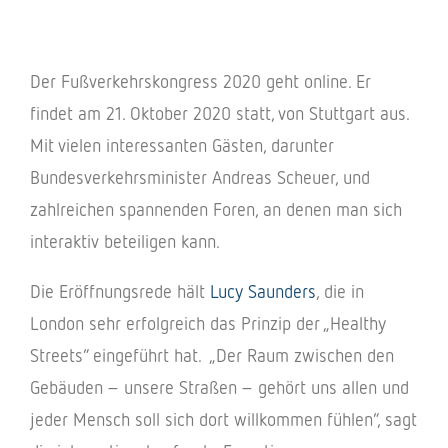
Der Fußver­kehrs­kon­gress 2020 geht online. Er
findet am 21. Okto­ber 2020 statt, von Stutt­gart aus.
Mit vielen inter­es­san­ten Gästen, darun­ter
Bundes­ver­kehrs­mi­nis­ter Andreas Scheuer, und
zahl­rei­chen span­nen­den Foren, an denen man sich
inter­ak­tiv betei­li­gen kann.
Die Eröff­nungs­rede hält
Lucy Saun­ders
, die in
London sehr erfolg­reich das Prin­zip der „Healthy
Streets“ einge­führt hat. „Der Raum zwischen den
Gebäu­den – unsere Stra­ßen – gehört uns allen und
jeder Mensch soll sich dort will­kom­men fühlen“, sagt