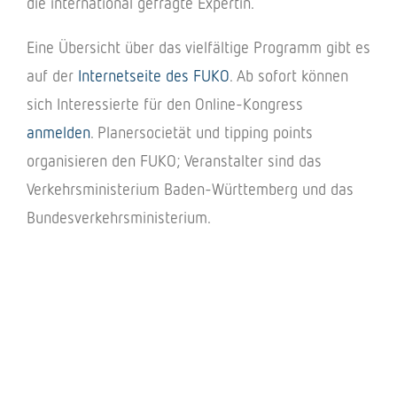
die inter­na­tio­nal gefragte Expertin.
Eine Über­sicht über das viel­fäl­tige Programm gibt es
auf
der
Inter­net­seite des FUKO
.
Ab sofort können
sich Inter­es­sierte für den Online-Kongress
anmel­den
. Planer­so­cie­tät und tipping points
orga­ni­sie­ren den FUKO; Veran­stal­ter sind das
Verkehrs­mi­nis­te­rium Baden-Würt­tem­berg und das
Bundesverkehrsministerium.