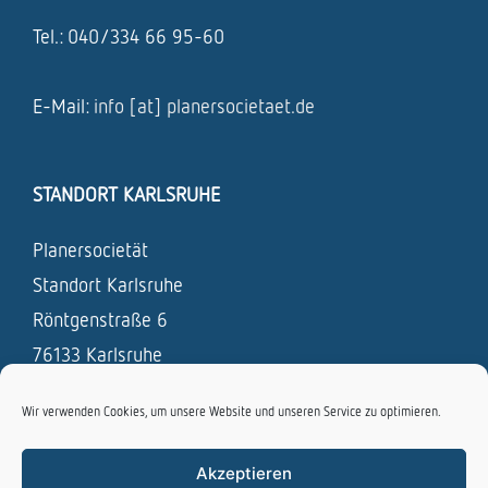
Tel.: 040/334 66 95-60
E-Mail:
info [at] planersocietaet.de
STANDORT KARLSRUHE
Planersocietät
Standort Karlsruhe
Röntgenstraße 6
76133 Karlsruhe
Tel.: 0721 / 831 693 – 0
Wir verwenden Cookies, um unsere Website und unseren Service zu optimieren.
Fax: 0721 / 831 693 – 19
Akzeptieren
E-Mail:
info [at] planersocietaet.de