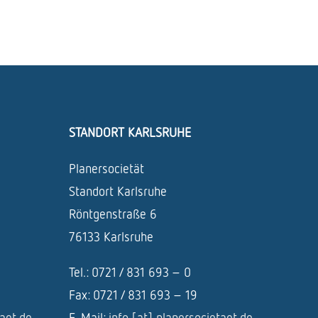
STANDORT KARLSRUHE
Planersocietät
Standort Karlsruhe
Röntgenstraße 6
76133 Karlsruhe
Tel.: 0721 / 831 693 – 0
Fax: 0721 / 831 693 – 19
taet.de
E-Mail:
info [at] planersocietaet.de