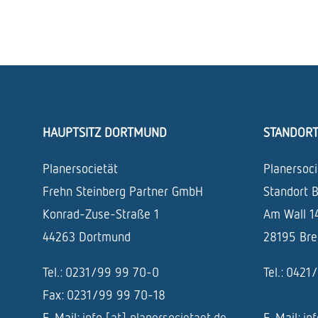
HAUPTSITZ DORTMUND
STANDOR
Planersocietät
Planersoci
Frehn Steinberg Partner GmbH
Standort 
Konrad-Zuse-Straße 1
Am Wall 1
44263 Dortmund
28195 Br
Tel.: 0231/99 99 70-0
Tel.: 042
Fax: 0231/99 99 70-18
E-Mail:
info [at] planersocietaet.de
E-Mail:
in