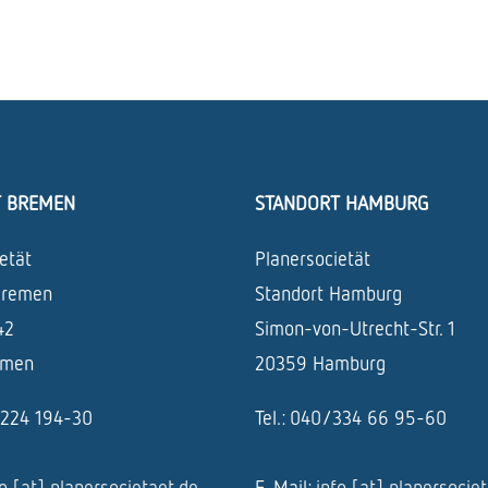
T BREMEN
STANDORT HAMBURG
etät
Planersocietät
Bremen
Standort Hamburg
42
Simon-von-Utrecht-Str. 1
emen
20359 Hamburg
1/224 194-30
Tel.: 040/334 66 95-60
fo [at] planersocietaet.de
E-Mail:
info [at] planersocie