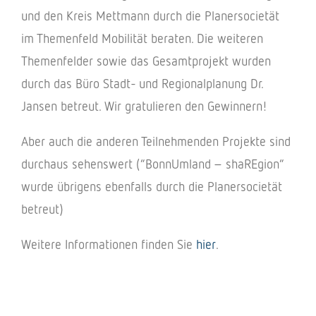
und den Kreis Mett­mann durch die Planer­so­cie­tät
im Themen­feld Mobi­li­tät bera­ten. Die weite­ren
Themen­fel­der sowie das Gesamt­pro­jekt wurden
durch das Büro Stadt- und Regio­nal­pla­nung Dr.
Jansen betreut. Wir gratu­lie­ren den Gewinnern!
Aber auch die ande­ren Teil­neh­men­den Projekte sind
durch­aus sehens­wert (“Bonn­Um­land – shaRE­gion”
wurde übri­gens eben­falls durch die Planer­so­cie­tät
betreut)
Weitere Infor­ma­tio­nen finden Sie
hier
.