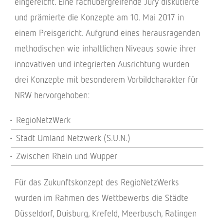
einge­reicht. Eine fach­über­grei­fende Jury disku­tierte
und prämierte die Konzepte am 10. Mai 2017 in
einem Preis­ge­richt. Aufgrund eines heraus­ra­gen­den
metho­di­schen wie inhalt­li­chen Niveaus sowie ihrer
inno­va­ti­ven und inte­grier­ten Ausrich­tung wurden
drei Konzepte mit beson­de­rem Vorbild­cha­rak­ter für
NRW hervorgehoben:
Regio­Netz­Werk
Stadt Umland Netz­werk (S.U.N.)
Zwischen Rhein und Wupper
Für das Zukunfts­kon­zept des Regio­Netz­Werks
wurden im Rahmen des Wett­be­werbs die Städte
Düssel­dorf, Duis­burg, Krefeld, Meer­busch, Ratin­gen