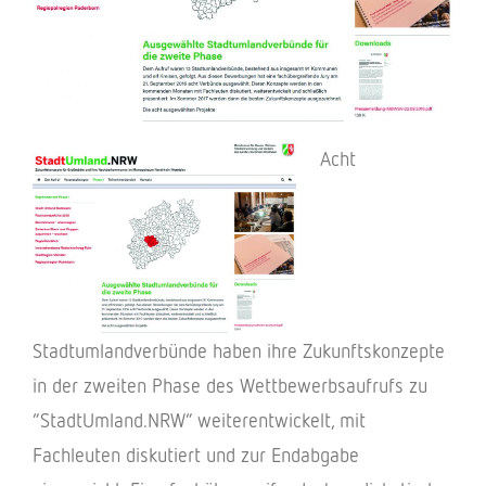
Acht
Stadt­um­land­ver­bünde haben ihre Zukunfts­kon­zepte
in der zwei­ten Phase des Wett­be­werbs­auf­rufs zu
“StadtUmland.NRW” weiter­ent­wi­ckelt, mit
Fach­leu­ten disku­tiert und zur Endab­gabe