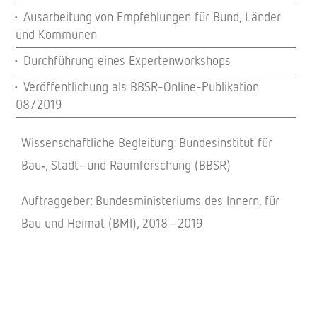
Ausar­bei­tung von Empfeh­lun­gen für Bund, Länder
und Kommunen
Durch­füh­rung eines Expertenworkshops
Veröf­fent­li­chung als BBSR-Online-Publi­ka­tion
08/2019
Wissen­schaft­li­che Beglei­tung: Bundes­in­sti­tut für
Bau‑, Stadt- und Raum­for­schung (BBSR)
Auftrag­ge­ber: Bundes­mi­nis­te­ri­ums des Innern, für
Bau und Heimat (BMI), 2018–2019