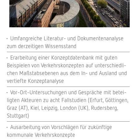
Umfang­rei­che Lite­ra­tur- und Doku­men­ten­ana­lyse
zum derzei­ti­gen Wissensstand
Erar­bei­tung einer Konzept­da­ten­bank mit guten
Beispie­len von Verkehrs­kon­zep­ten auf unter­schied­li­
chen Maßstab­s­ebe­nen aus dem In- und Ausland und
vertiefte Konzeptanalyse
Vor-Ort-Unter­su­chun­gen und Gesprä­che mit betei­
lig­ten Akteu­ren zu acht Fall­stu­dien (Erfurt, Göttin­gen,
Graz (AT), Kiel, Leip­zig, London (UK), Ruders­berg,
Stuttgart)
Ausar­bei­tung von Vorschlä­gen für zukünf­tige
kommu­nale Verkehrskonzepte