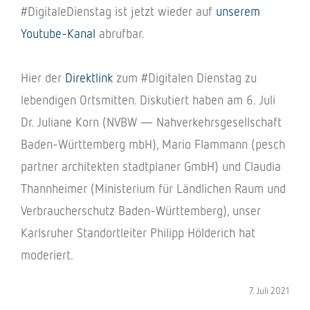
#Digi­ta­le­Diens­tag ist jetzt wieder auf
unse­rem
Youtube-Kanal
abruf­bar.
Hier der
Direkt­link
zum #Digi­ta­len Diens­tag zu
leben­di­gen Orts­mit­ten. Disku­tiert haben am 6. Juli
Dr. Juliane Korn (NVBW — Nahver­kehrs­ge­sell­schaft
Baden-Würt­tem­berg mbH), Mario Flamm­ann (pesch
part­ner archi­tek­ten stadt­pla­ner GmbH) und Clau­dia
Thann­hei­mer (Minis­te­rium für Länd­li­chen Raum und
Verbrau­cher­schutz Baden-Würt­tem­berg), unser
Karls­ru­her Stand­ort­lei­ter Phil­ipp Hölde­rich hat
mode­riert.
7. Juli 2021