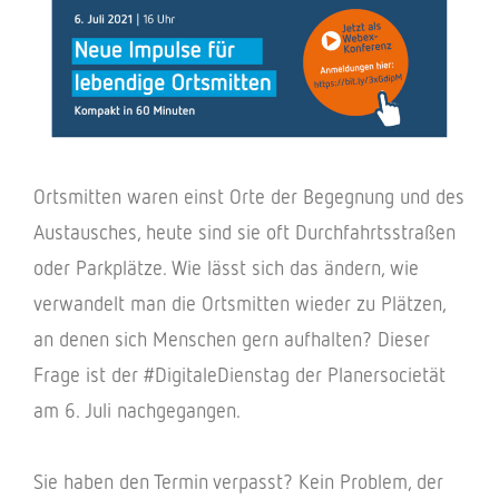
Orts­mit­ten waren einst Orte der Begeg­nung und des
Austau­sches, heute sind sie oft Durch­fahrts­stra­ßen
oder Park­plätze. Wie lässt sich das ändern, wie
verwan­delt man die Orts­mit­ten wieder zu Plät­zen,
an denen sich Menschen gern aufhal­ten? Dieser
Frage ist der #Digi­ta­le­Diens­tag der Planer­so­cie­tät
am 6. Juli nachgegangen.
Sie haben den Termin verpasst? Kein Problem, der