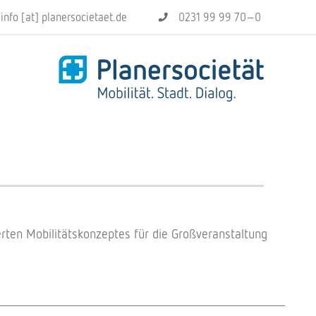
info [at] planersocietaet.de
0231 99 99 70–0
r­ten Mobi­li­täts­kon­zep­tes für die Groß­ver­an­stal­tung