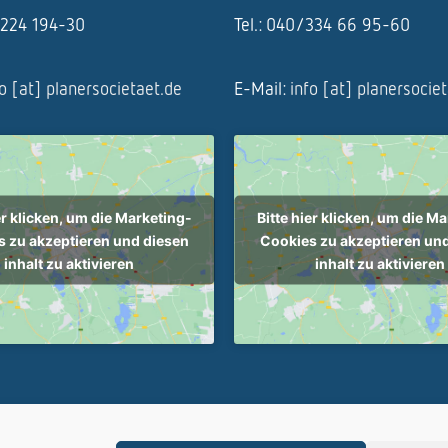
1/224 194-30
Tel.: 040/334 66 95-60
fo [at] planersocietaet.de
E-Mail:
info [at] planersocie
er klicken, um die Marketing-
Bitte hier klicken, um die M
 zu akzeptieren und diesen
Cookies zu akzeptieren un
inhalt zu aktivieren
inhalt zu aktivieren
ietät - Alle Rechte vorbehalten |
Cookie-Richtlinie (EU)
|
Impressum
|
Da