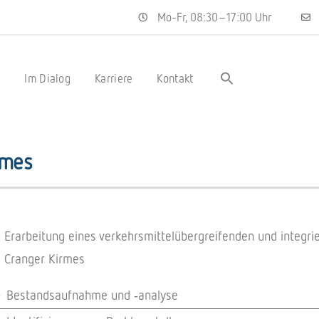
Mo-Fr, 08:30–17:00 Uhr
s
Im Dialog
Karriere
Kontakt
rmes
Erar­bei­tung eines verkehrs­mit­tel­über­grei­fen­den und inte­grie
Cran­ger Kirmes
Bestands­auf­nahme und ‑analyse