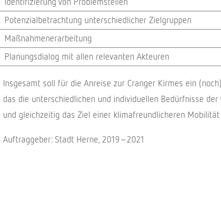
Iden­ti­fi­zie­rung von Problemstellen
Poten­zi­al­be­trach­tung unter­schied­li­cher Zielgruppen
Maßnah­me­n­er­ar­bei­tung
Planungs­dia­log mit allen rele­van­ten Akteuren
Insge­samt soll für die Anreise zur Cran­ger Kirmes ein (noch) vi
das die unter­schied­li­chen und indi­vi­du­el­len Bedürf­nisse der
und gleich­zei­tig das Ziel einer klima­freund­li­che­ren Mobi­li
Auftrag­ge­ber: Stadt Herne, 2019–2021