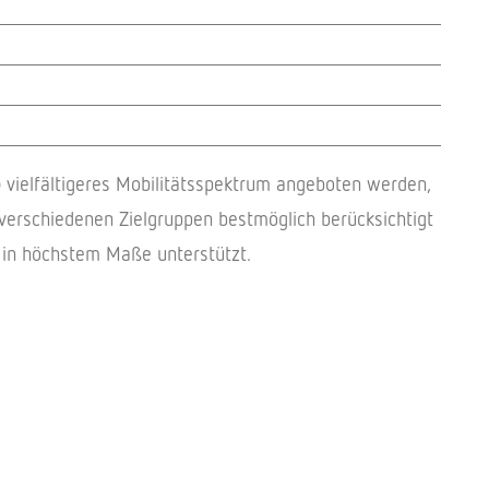
el­fäl­ti­ge­res Mobi­li­täts­spek­trum ange­bo­ten werden,
 verschie­de­nen Ziel­grup­pen best­mög­lich berück­sich­tigt
­tät in höchs­tem Maße unterstützt.