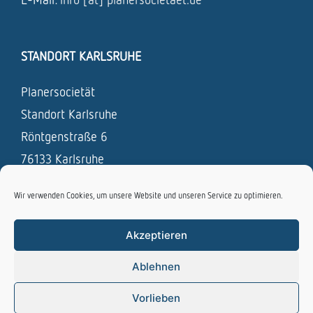
STANDORT KARLSRUHE
Planersocietät
Standort Karlsruhe
Röntgenstraße 6
76133 Karlsruhe
Tel.: 0721 / 831 693 – 0
Wir verwenden Cookies, um unsere Website und unseren Service zu optimieren.
Fax: 0721 / 831 693 – 19
Akzeptieren
E-Mail:
info [at] planersocietaet.de
Ablehnen
Vorlieben
Copyright Planersocietät - Alle Rechte vorbehalten |