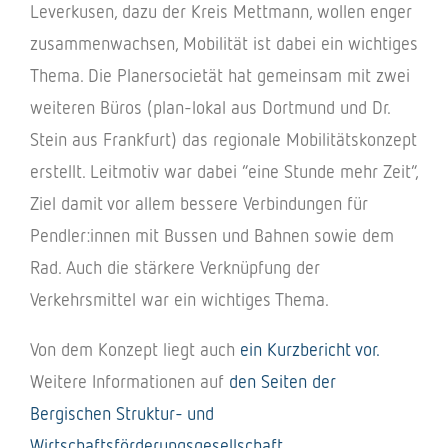
Lever­ku­sen, dazu der Kreis Mett­mann, wollen enger
zusam­men­wach­sen, Mobi­li­tät ist dabei ein wich­ti­ges
Thema. Die Planer­so­cie­tät hat gemein­sam mit zwei
weite­ren Büros (plan-lokal aus Dort­mund und Dr.
Stein aus Frank­furt) das regio­nale Mobi­li­täts­kon­zept
erstellt. Leit­mo­tiv war dabei “eine Stunde mehr Zeit”,
Ziel damit vor allem bessere Verbin­dun­gen für
Pendler:innen mit Bussen und Bahnen sowie dem
Rad. Auch die stär­kere Verknüp­fung der
Verkehrs­mit­tel war ein wich­ti­ges Thema.
Von dem Konzept liegt auch
ein Kurz­be­richt vor.
Weitere Infor­ma­tio­nen auf
den Seiten der
Bergi­schen Struk­tur- und
Wirt­schafts­för­de­rungs­ge­sell­schaft
.