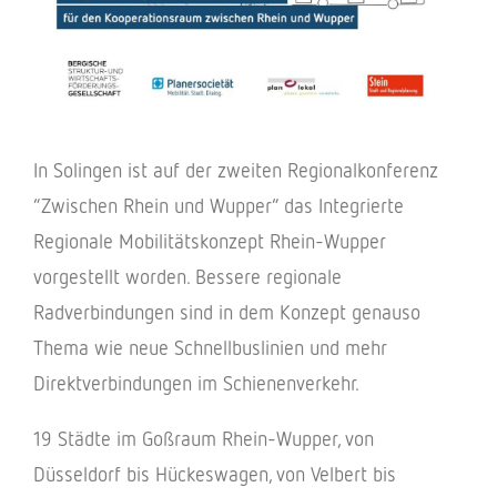
In Solin­gen ist auf der zwei­ten Regio­nal­kon­fe­renz
“Zwischen Rhein und Wupper” das Inte­grierte
Regio­nale Mobi­li­täts­kon­zept Rhein-Wupper
vorge­stellt worden. Bessere regio­nale
Radver­bin­dun­gen sind in dem Konzept genauso
Thema wie neue Schnell­bus­li­nien und mehr
Direkt­ver­bin­dun­gen im Schienenverkehr.
19 Städte im Goßraum Rhein-Wupper, von
Düssel­dorf bis Hückes­wa­gen, von Velbert bis