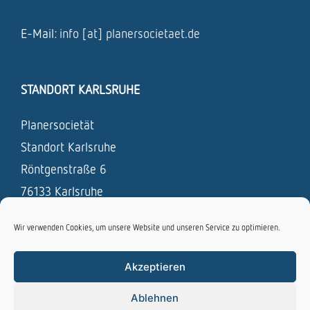
E-Mail:
info [at] planersocietaet.de
STANDORT KARLSRUHE
Planersocietät
Standort Karlsruhe
Röntgenstraße 6
76133 Karlsruhe
Tel.: 0721 / 831 693 – 0
Wir verwenden Cookies, um unsere Website und unseren Service zu optimieren.
Fax: 0721 / 831 693 – 19
Akzeptieren
E-Mail:
info [at] planersocietaet.de
Ablehnen