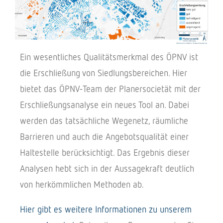
Ein wesent­li­ches Quali­täts­merk­mal des ÖPNV ist
die Erschlie­ßung von Sied­lungs­be­rei­chen. Hier
bietet das ÖPNV-Team der Planer­so­cie­tät mit der
Erschlie­ßungs­ana­lyse ein neues Tool an. Dabei
werden das tatsäch­li­che Wege­netz, räum­li­che
Barrie­ren und auch die Ange­bots­qua­li­tät einer
Halte­stelle berück­sich­tigt. Das Ergeb­nis dieser
Analy­sen hebt sich in der Aussa­ge­kraft deut­lich
von herkömm­li­chen Metho­den ab.
Hier gibt es weitere Infor­ma­tio­nen zu unse­rem