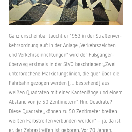
Ganz unschein­bar taucht er 1953 in der Stra­ßen­ver­
kehrs­ord­nung auf: In der Anlage „Verkehrs­zei­chen
und Verkehrs­ein­rich­tun­gen“ wird der Fußgän­ger­
über­weg erst­mals in der StVO beschrie­ben: „Zwei
unter­bro­chene Markie­rungs­li­nien, die quer über die
Fahr­bahn gezo­gen werden [… bestehend] aus
weißen Quadra­ten mit einer Kanten­länge und einem
Abstand von je 50 Zenti­me­tern“. Hm, Quadrate?
Diese Quadrate „können zu 50 Zenti­me­ter brei­ten
weißen Farb­strei­fen verbun­den werden“ – ja, da ist
er, der Zebra­strei­fen ist gebo­ren. Vor 70 Jahren.