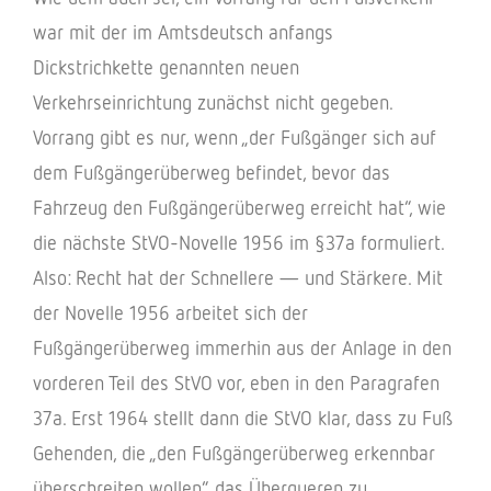
war mit der im Amts­deutsch anfangs
Dick­strich­kette genann­ten neuen
Verkehrs­ein­rich­tung zunächst nicht gege­ben.
Vorrang gibt es nur, wenn „der Fußgän­ger sich auf
dem Fußgän­ger­über­weg befin­det, bevor das
Fahr­zeug den Fußgän­ger­über­weg erreicht hat“, wie
die nächste StVO-Novelle 1956 im §37a formu­liert.
Also: Recht hat der Schnel­lere — und Stär­kere. Mit
der Novelle 1956 arbei­tet sich der
Fußgän­ger­über­weg immer­hin aus der Anlage in den
vorde­ren Teil des StVO vor, eben in den Para­gra­fen
37a. Erst 1964 stellt dann die StVO klar, dass zu Fuß
Gehen­den, die „den Fußgän­ger­über­weg erkenn­bar
über­schrei­ten wollen“, das Über­que­ren zu