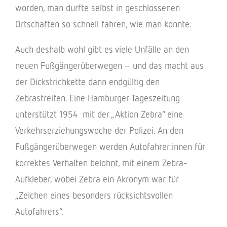
worden, man durfte selbst in geschlos­se­nen
Ortschaf­ten so schnell fahren, wie man konnte.
Auch deshalb wohl gibt es viele Unfälle an den
neuen Fußgän­ger­über­we­gen – und das macht aus
der Dick­strich­kette dann endgül­tig den
Zebra­strei­fen. Eine Hambur­ger Tages­zei­tung
unter­stützt 1954
mit der „Aktion Zebra“ eine
Verkehrs­er­zie­hungs­wo­che der Poli­zei. An den
Fußgän­ger­über­we­gen werden Autofahrer:innen für
korrek­tes Verhal­ten belohnt, mit einem Zebra-
Aufkle­ber, wobei Zebra ein Akro­nym war für
„Zeichen eines beson­ders rück­sichts­vol­len
Autofahrers“.