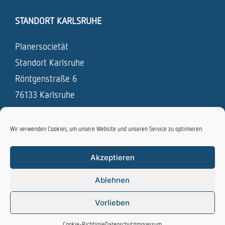
STANDORT KARLSRUHE
Planersocietät
Standort Karlsruhe
Röntgenstraße 6
76133 Karlsruhe
Tel.: 0721 / 831 693 – 0
Wir verwenden Cookies, um unsere Website und unseren Service zu optimieren.
Fax: 0721 / 831 693 – 19
E-Mail:
info [at] planersocietaet.de
Akzeptieren
Ablehnen
Copyright Planersocietät - Alle Rechte vorbehalten |
Vorlieben
Cookie-Richtlinie (EU)
|
Impressum
|
Datenschutz
Cookie-Richtlinie
Datenschutz
Impressum