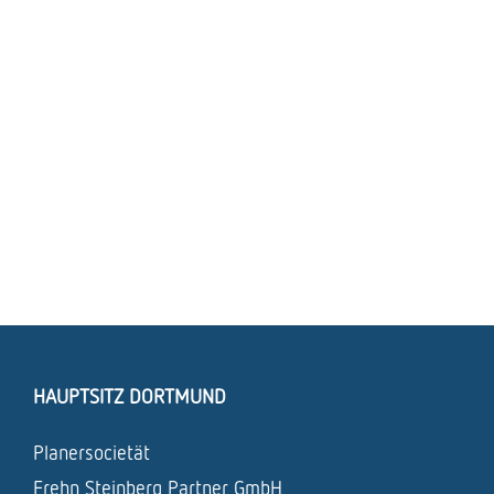
HAUPTSITZ DORTMUND
Planersocietät
Frehn Steinberg Partner GmbH