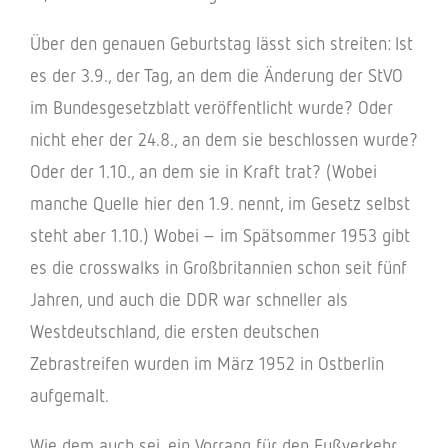
Über den genauen Geburts­tag lässt sich strei­ten: Ist
es der 3.9., der Tag, an dem die Ände­rung der StVO
im Bundes­ge­setz­blatt veröf­fent­licht wurde? Oder
nicht eher der 24.8., an dem sie beschlos­sen wurde?
Oder der 1.10., an dem sie in Kraft trat? (Wobei
manche Quelle hier den 1.9. nennt, im Gesetz selbst
steht aber 1.10.) Wobei – im Spät­som­mer 1953 gibt
es die cross­walks in Groß­bri­tan­nien schon seit fünf
Jahren, und auch die DDR war schnel­ler als
West­deutsch­land, die ersten deut­schen
Zebra­strei­fen wurden im März 1952 in Ostber­lin
aufgemalt.
Wie dem auch sei, ein Vorrang für den Fußver­kehr