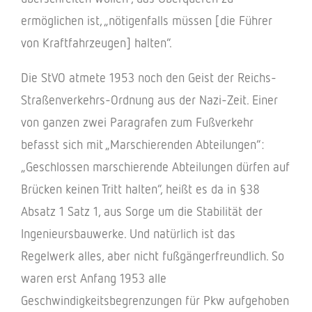
ermög­li­chen ist, „nöti­gen­falls müssen [die Führer
von Kraft­fahr­zeu­gen] halten“.
Die StVO atmete 1953 noch den Geist der Reichs-
Stra­ßen­ver­kehrs-Ordnung aus der Nazi-Zeit. Einer
von ganzen zwei Para­gra­fen zum Fußver­kehr
befasst sich mit „Marschie­ren­den Abtei­lun­gen“:
„Geschlos­sen marschie­rende Abtei­lun­gen dürfen auf
Brücken keinen Tritt halten“, heißt es da in §38
Absatz 1 Satz 1, aus Sorge um die Stabi­li­tät der
Inge­nieurs­bau­werke. Und natür­lich ist das
Regel­werk alles, aber nicht fußgän­ger­freund­lich. So
waren erst Anfang 1953 alle
Geschwin­dig­keits­be­gren­zun­gen für Pkw aufge­ho­ben