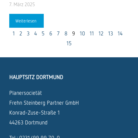
7. März 2025
Weiterlesen
1
2
3
4
5
6
7
8
9
10
11
12
13
14
15
HAUPTSITZ DORTMUND
Planersocietät
Frehn Steinberg Partner GmbH
Konrad-Zuse-Straße 1
44263 Dortmund
Tel.: 0231/99 99 70-0