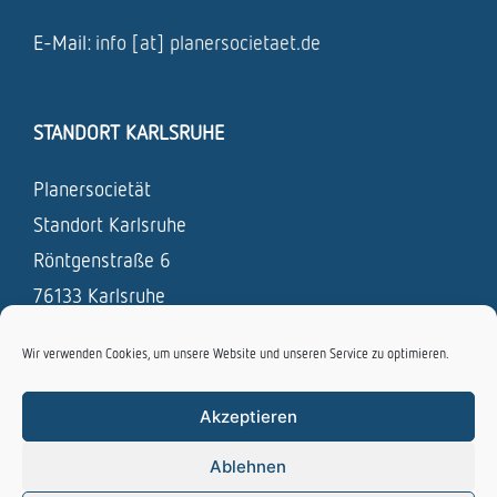
E-Mail:
info [at] planersocietaet.de
STANDORT KARLSRUHE
Planersocietät
Standort Karlsruhe
Röntgenstraße 6
76133 Karlsruhe
Tel.: 0721 / 831 693 – 0
Wir verwenden Cookies, um unsere Website und unseren Service zu optimieren.
Fax: 0721 / 831 693 – 19
Akzeptieren
E-Mail:
info [at] planersocietaet.de
Ablehnen